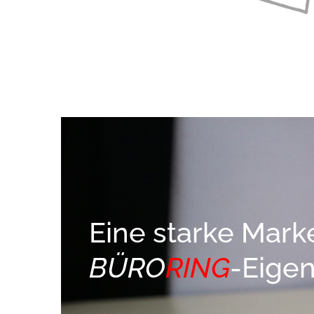
Eine starke Mark
BÜRO
RING
-Eige