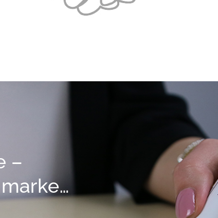
e –
nmarke…