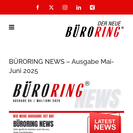
Zum
Facebook
X
Instagram
LinkedIn
Xing
Inhalt
springen
BÜRORING NEWS – Ausgabe Mai-
Juni 2025