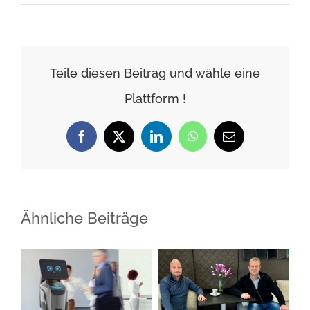
BÜRORING
NEWS
–
Ausgabe
Teile diesen Beitrag und wähle eine
Mai-
Plattform !
Juni
2025
Facebook
X
LinkedIn
WhatsApp
E-
Mail
Ähnliche Beiträge