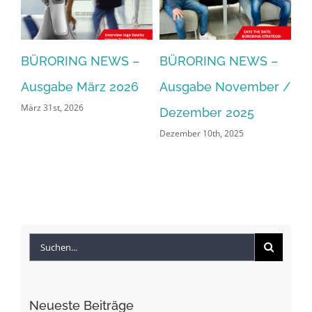
–
BÜRORING NEWS –
BÜRORING NEWS –
B
Ausgabe März 2026
Ausgabe November /
A
März 31st, 2026
Dezember 2025
/ 
Dezember 10th, 2025
Okt
Suche
nach:
Neueste Beiträge