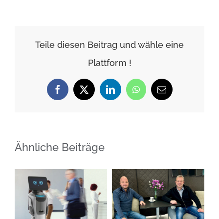
NEWS
–
Ausgabe
Teile diesen Beitrag und wähle eine
September
Plattform !
/
Oktober
2025
Facebook
X
LinkedIn
WhatsApp
E-
Mail
Ähnliche Beiträge