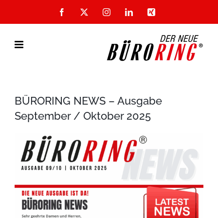
Zum
Facebook
X
Instagram
LinkedIn
Xing
Inhalt
springen
BÜRORING NEWS – Ausgabe
September / Oktober 2025