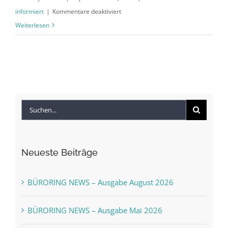
für
informiert
|
Kommentare deaktiviert
BÜRORING
Weiterlesen
App
mit
integriertem
Shop
und
Suche
Barcode-
Scanner
nach:
veröffentlicht
Neueste Beiträge
BÜRORING NEWS – Ausgabe August 2026
BÜRORING NEWS – Ausgabe Mai 2026