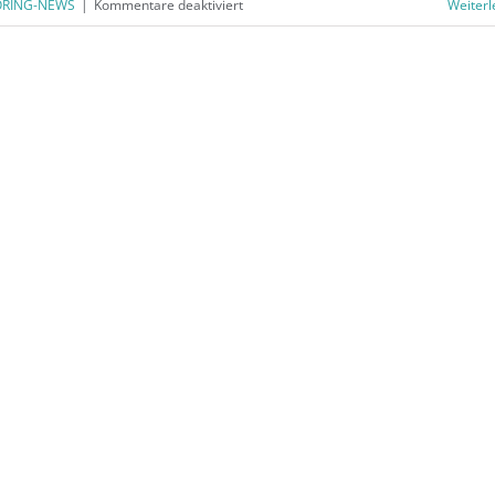
für
RING-NEWS
|
Kommentare deaktiviert
Weiterl
BÜRORING
NEWS
–
Ausgabe
November
/
Dezember
2025