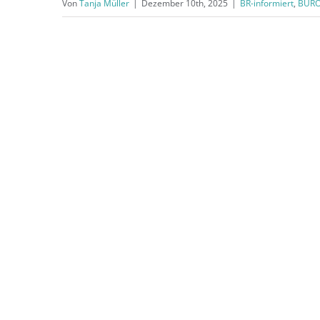
Von
Tanja Müller
|
Dezember 10th, 2025
|
BR-informiert
,
BÜRO