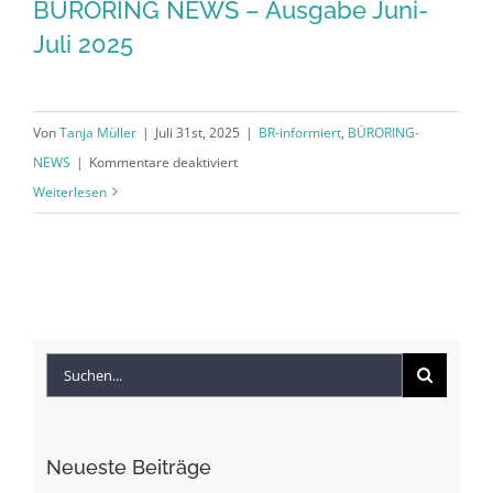
BÜRORING NEWS – Ausgabe Juni-
Juli 2025
Von
Tanja Müller
|
Juli 31st, 2025
|
BR-informiert
,
BÜRORING-
für
NEWS
|
Kommentare deaktiviert
BÜRORING
Weiterlesen
NEWS
–
Ausgabe
Juni-
Juli
Suche
2025
nach:
Neueste Beiträge