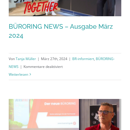
BÜRORING NEWS – Ausgabe März
2024
Von
Tanja Müller
|
März 27th, 2024
|
BR-informiert
,
BÜRORING-
für
NEWS
|
Kommentare deaktiviert
BÜRORING
Weiterlesen
NEWS
–
Ausgabe
März
2024