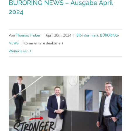
BÜRORING NEWS – Ausgabe April
2024
Von
Thomas Fröber
|
April 30th, 2024
|
BR-informiert
,
BÜRORING-
für
NEWS
|
Kommentare deaktiviert
BÜRORING
Weiterlesen
NEWS
–
Ausgabe
April
2024