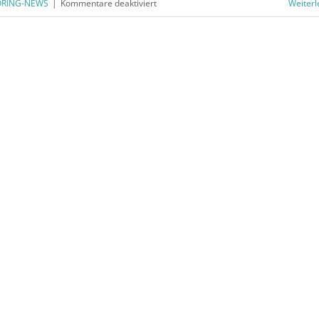
für
RING-NEWS
|
Kommentare deaktiviert
Weiterl
BÜRORING
NEWS
–
Ausgabe
November
/
Dezember
2025