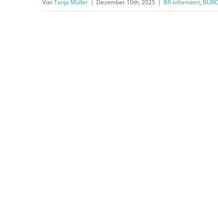
Von
Tanja Müller
|
Dezember 10th, 2025
|
BR-informiert
,
BÜRO