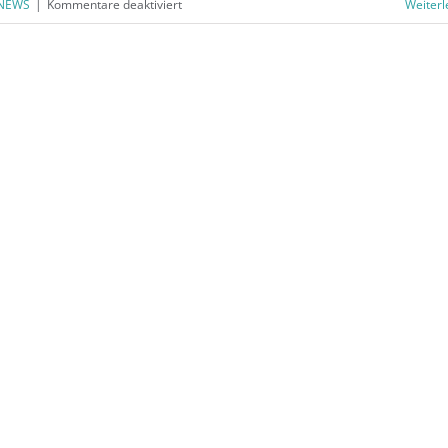
für
NEWS
|
Kommentare deaktiviert
Weiterl
BÜRORING
NEWS
–
Ausgabe
Mai
2026