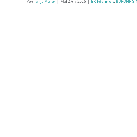
Von
Tanja Müller
|
Mai 27th, 2026
|
BR-informiert
,
BÜRORING-