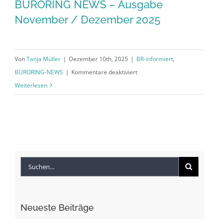
BÜRORING NEWS – Ausgabe
November / Dezember 2025
Von
Tanja Müller
|
Dezember 10th, 2025
|
BR-informiert
,
für
BÜRORING-NEWS
|
Kommentare deaktiviert
BÜRORING
Weiterlesen
NEWS
–
Ausgabe
November
/
Suche
Dezember
2025
nach:
Neueste Beiträge