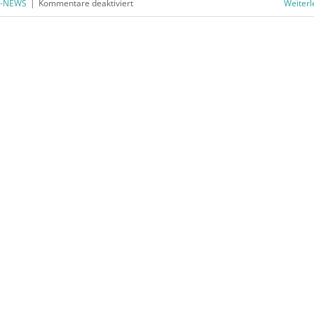
für
-NEWS
|
Kommentare deaktiviert
Weiterl
BÜRORING
NEWS
–
Ausgabe
März
2024