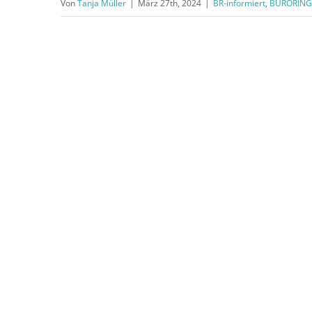
Von
Tanja Müller
|
März 27th, 2024
|
BR-informiert
,
BÜRORING