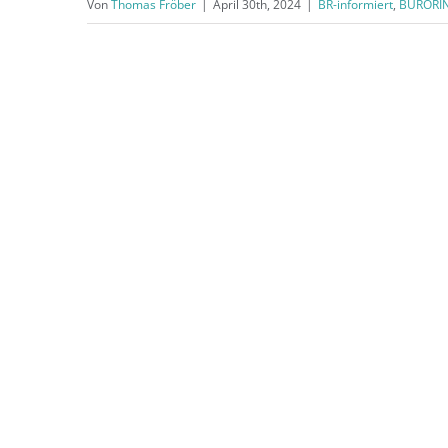
Von
Thomas Fröber
|
April 30th, 2024
|
BR-informiert
,
BÜRORI