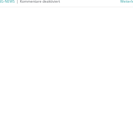
für
NG-NEWS
|
Kommentare deaktiviert
Weiterl
BÜRORING
NEWS
–
Ausgabe
April
2024