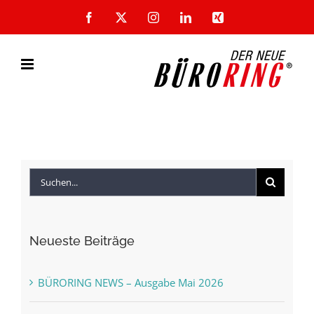
Zum
Facebook
X
Instagram
LinkedIn
Xing
Inhalt
springen
Suche
nach:
Neueste Beiträge
BÜRORING NEWS – Ausgabe Mai 2026